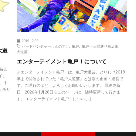
2019.12.02
ハードパンチャーしんのすけ
,
亀戸
,
亀戸十三間通り商店街
,
大道
大道芸
エンターテイメント亀戸！について
毎回
※エンターテイメント亀戸！は、亀戸大道芸、とりわけ2018
ゴミ
年まで開催されていた「亀戸大道芸」とは別の企画・運営で
、手
す。ご理解のほど、よろしくお願いいたします。 最終更新
があり
日 2026年1月28日※このページは、随時更新して行きま
す。 エンターテイメント亀戸！につい […]