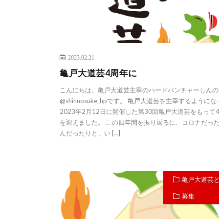
2023.02.21
亀戸大道芸4周年に
こんにちは。亀戸大道芸主宰のハードパンチャーしんの
@shinnosuke_hpです。 亀戸大道芸を主宰するように
2023年2月12日に開催した第30回亀戸大道芸をもって
を迎えました。 この四年間を振り返るに、コロナだっ
んだったりと、い […]
亀戸大道芸
募集