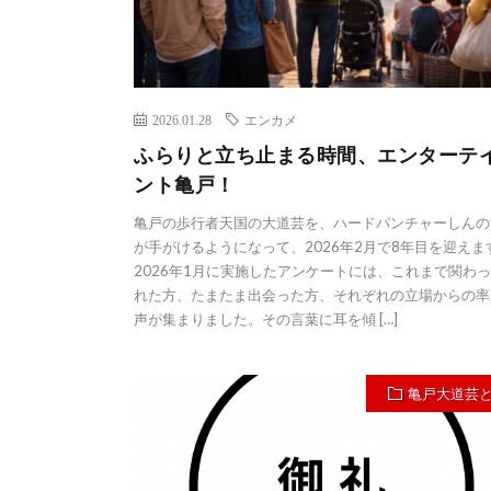
2026.01.28
エンカメ
ふらりと立ち止まる時間、エンターテ
ント亀戸！
亀戸の歩行者天国の大道芸を、ハードパンチャーしんの
が手がけるようになって、2026年2月で8年目を迎えま
2026年1月に実施したアンケートには、これまで関わ
れた方、たまたま出会った方、それぞれの立場からの率
声が集まりました。その言葉に耳を傾 […]
亀戸大道芸