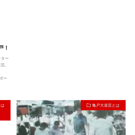
戸！
ンター
道芸。
レポー
とは
亀戸大道芸とは
ト