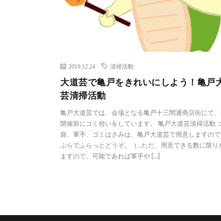
2019.12.24
清掃活動
大道芸で亀戸をきれいにしよう！亀戸
芸清掃活動
亀戸大道芸では、会場となる亀戸十三間通商店街にて、
開催前にゴミ拾いをしています。 亀戸大道芸清掃活動 
袋、軍手、ゴミはさみは、亀戸大道芸で用意しますので
ぶらでふらっとどうぞ。（…ただ、用意できる数に限り
ますので、可能であれば軍手や […]