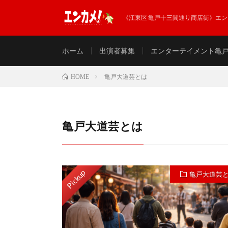
《江東区 亀戸十三間通り商店街》エ
ホーム
出演者募集
エンターテイメント亀
亀戸大道芸とは
HOME
亀戸大道芸とは
Pickup
亀戸大道芸