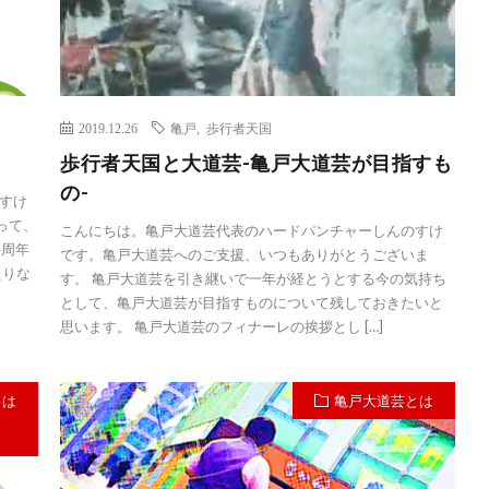
2019.12.26
亀戸
,
歩行者天国
歩行者天国と大道芸-亀戸大道芸が目指すも
の-
すけ
なって、
こんにちは。亀戸大道芸代表のハードパンチャーしんのすけ
4周年
です。亀戸大道芸へのご支援、いつもありがとうございま
たりな
す。 亀戸大道芸を引き継いで一年が経とうとする今の気持ち
として、亀戸大道芸が目指すものについて残しておきたいと
思います。 亀戸大道芸のフィナーレの挨拶とし […]
とは
亀戸大道芸とは