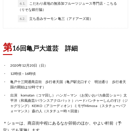
6.1.
こだわり産地の無添加フルーツジュース専門店・こちる
（りそな銀行脇）
6.2.
立ち呑みサーモン 亀三（アドアーズ前）
第
16回亀戸大道芸 詳細
2020年12月20日（日）
12時頃 – 16時頃
亀戸十三間通商店街 歩行者天国（亀戸駅北口すぐ 明治通り 歩行者天
国の開始は12時です）
出演 komatan（コマ回し） ハンガ～マン （お笑いおバカ曲芸ショー）太
平洋（和風曲芸/バランスアクロバット ）ハードパンチャーしんのすけ（ジ
ャグリング） KEIKO（アコーディオン）ミモザMimosa （スタチューパフ
ォーマンス） 森の人（スタチュー時々回遊）
＊ショーは、商店街中程にあるなか卯前のほか、やよい軒前（予
定）でも実施します。