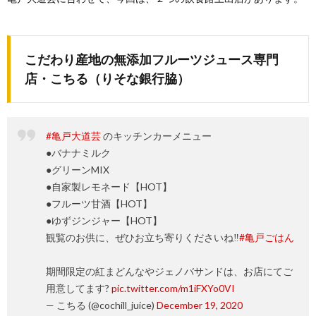
こだわり産地の無添加フルーツジュース専門
店・こちる（りそな銀行脇）
#亀戸大道芸
のキッチンカーメニュー
●バナナミルク
●グリーンMIX
●自家製レモネード【HOT】
●フルーツ甘酒【HOT】
●ゆずジンジャー【HOT】
観覧のお供に、ぜひお立ち寄りくださいね‼️
#亀戸ごはん
期間限定の紅まどんなやジェノバサンドは、お店にてご
用意してます?
pic.twitter.com/m1iFXYo0VI
— こちる (@cochill_juice)
December 19, 2020