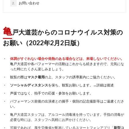
2.
お問い合わせ
亀
戸大道芸からのコロナウイルス対策の
お願い（2022年2月2日版）
体調がすぐれない場合や発熱のある場合などは、来場しないでください。
亀戸大道芸や各パフォーマーの活動はこれからも続きますので、元気にな
った時にたくさん楽しみましょう。
観覧の際は
マスク着用
の上、スタッフの誘導案内にご協力ください。
ソーシャルディスタンス
を保ち、観覧お願いします。→詳細は後述
声援ではなく、拍手での応援・参加をお願いします。
パフォーマンス前後の出演者との握手・個別の記念撮影等はご遠慮くださ
い。
亀戸大道芸スタッフは、アルコール消毒液を持っています。手指の消毒が
必要な時には、スタッフへ気軽にお声かけください。
可能であれば、厚生労働省が配布しているスマートフォンアプリ「
新型コ