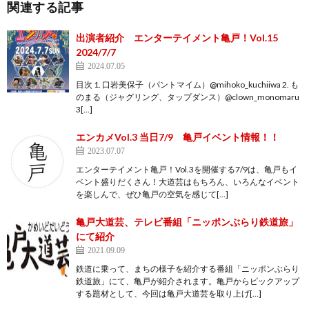
関連する記事
出演者紹介 エンターテイメント亀戸！Vol.15
2024/7/7
2024.07.05
目次 1. 口岩美保子（パントマイム）@mihoko_kuchiiwa 2. も
のまる（ジャグリング、タップダンス）@clown_monomaru
3[…]
エンカメVol.3 当日7/9 亀戸イベント情報！！
2023.07.07
エンターテイメント亀戸！Vol.3を開催する7/9は、亀戸もイ
ベント盛りだくさん！大道芸はもちろん、いろんなイベント
を楽しんで、ぜひ亀戸の空気を感じて[…]
亀戸大道芸、テレビ番組「ニッポンぶらり鉄道旅」
にて紹介
2021.09.09
鉄道に乗って、まちの様子を紹介する番組「ニッポンぶらり
鉄道旅」にて、亀戸が紹介されます。亀戸からピックアップ
する題材として、今回は亀戸大道芸を取り上げ[…]