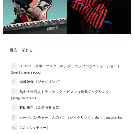
目次
1.
SEOPPI（スポーツスタッキング・カップバラエティーショー）
@performerseoppi
2.
結城敬介（ジャグリング）
3.
熱血大道芸人ドラマチック・ガマン（元気ジャグリング）
@eigyosumairu
4.
村山祐司（楽器演奏＆歌）
5.
ハードパンチャーしんのすけ（ジャグリング）@shinnosuke_hp
6.
C.C（スタチュー）