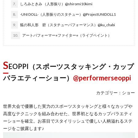
7.
しろみときみ （人形振り）@shiromi10kimi
8.
-UNI DOLL-（人形振りのスタチュー）@ProjectUNIDOLL1
9.
狐の和人形 碧（スタチューパフォーマンス）@ku_chabi
10.
アートパフォーマー⭐︎ファイター⭐︎（ライブペイント）
S
EOPPI（スポーツスタッキング・カップ
バラエティーショー）
@performerseoppi
カテゴリー：ショー
世界大会で優勝した実力のスポーツスタッキングと様々なカップや
高度なテクニックを組み合わせた、世界初となるカップバラエティ
ーショーを確立。お茶目でスタイリッシュで優しい人柄溢れるステ
ージをご披露します♪