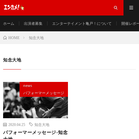
ホーム
出演者募集
エンターテイメント亀戸！について
開催レポ
知念大地
HOME
知念大地
news
パフォーマーメッセージ
2020.04.25
知念大地
パフォーマーメッセージ-知念
大地