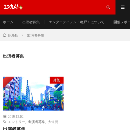
ホーム
出演者募集
エンターテイメント亀戸！について
開催レポ
出演者募集
HOME
出演者募集
Pickup
募集
2019.12.02
エントリー
,
出演者募集
,
大道芸
出演者募集