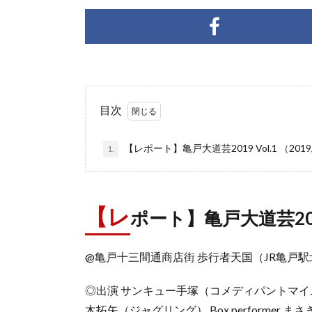
目次
【レポート】亀戸大道芸2019 Vol.1 （2019/
1.
【レ
ポート】亀戸大道芸2019 
@亀戸十三間通商店街 歩行者天国（JR亀戸駅北口す
◎出演 サンキュー手塚（コメディパントマイ
木拓矢（ジャグリング） Box performer