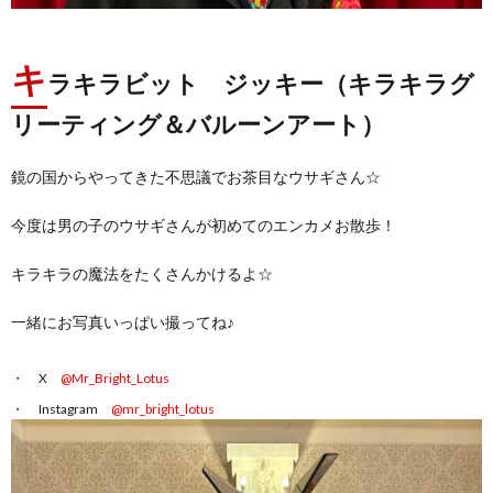
キ
ラキラビット ジッキー（キラキラグ
リーティング＆バルーンアート）
鏡の国からやってきた不思議でお茶目なウサギさん☆
今度は男の子のウサギさんが初めてのエンカメお散歩！
キラキラの魔法をたくさんかけるよ☆
一緒にお写真いっぱい撮ってね♪
X
@Mr_Bright_Lotus
Instagram
@mr_bright_lotus