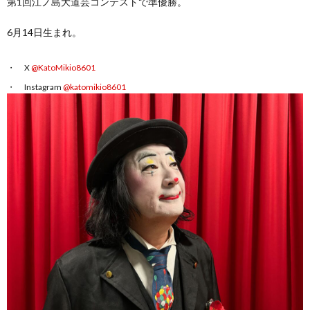
第1回江ノ島大道芸コンテストで準優勝。
6月14日生まれ。
X
@KatoMikio8601
Instagram
@katomikio8601