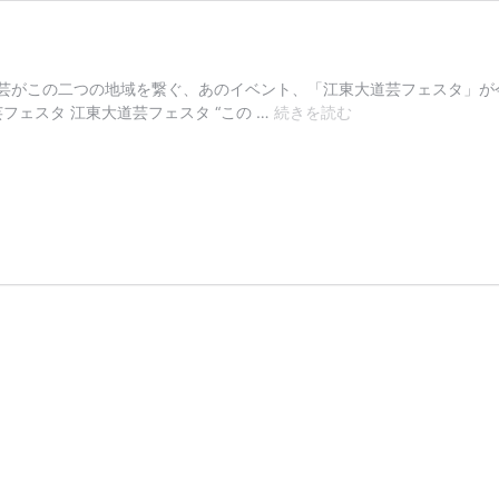
がこの二つの地域を繋ぐ、あのイベント、「江東大道芸フェスタ」が今年もや
今
芸フェスタ 江東大道芸フェスタ “この …
続きを読む
年
も
開
催！
江
東
大
道
芸
フ
ェ
ス
タ